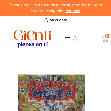
Bazar y regalos para toda ocasión, prendas de ropa
interior de algodón
Ver más
Mi cuenta
0
