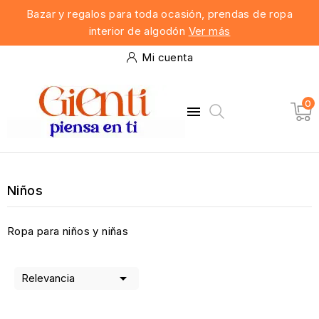
Bazar y regalos para toda ocasión, prendas de ropa
interior de algodón
Ver más
Mi cuenta
0

Niños
Ropa para niños y niñas

Relevancia