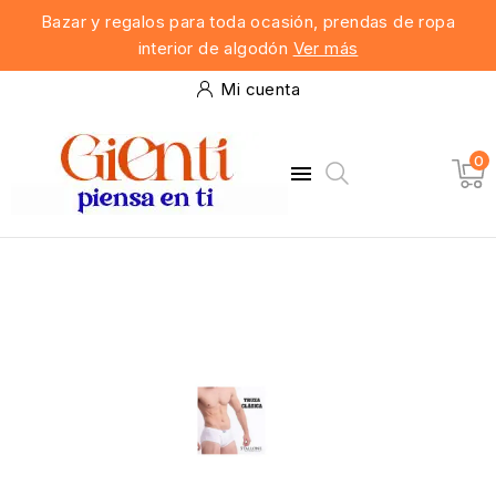
Bazar y regalos para toda ocasión, prendas de ropa
interior de algodón
Ver más
Mi cuenta
0
