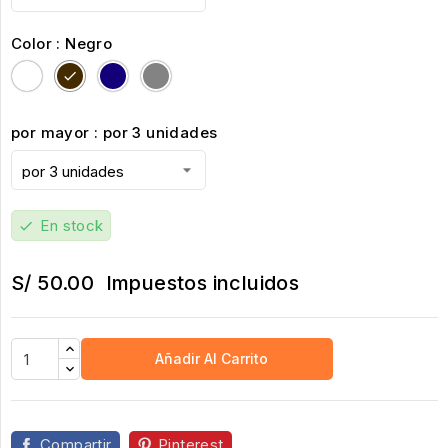
Color : Negro
Blanco
Negro
Azul
Melange
por mayor : por 3 unidades
En stock
check
S/ 50.00
Impuestos incluidos
Añadir Al Carrito
Compartir
Pinterest