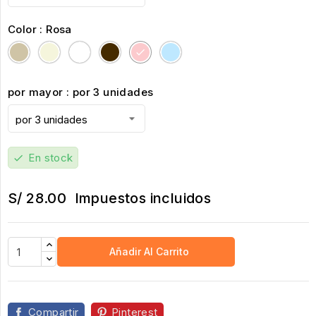
Color : Rosa
beige
Crema
Blanco
Negro
Rosa
celeste
por mayor : por 3 unidades
En stock
check
S/ 28.00
Impuestos incluidos
Añadir Al Carrito
Compartir
Pinterest