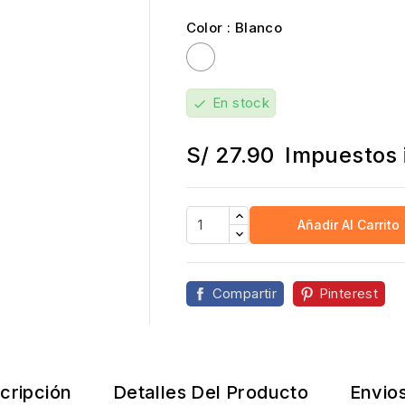
Color : Blanco
Blanco
En stock
check
S/ 27.90
Impuestos 
Añadir Al Carrito
Compartir
Pinterest
cripción
Detalles Del Producto
Envio