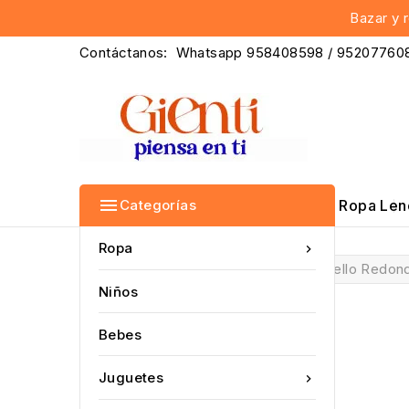
Bazar y 
Contáctanos: Whatsapp 958408598 / 95207760

Categorías
Ropa
Len
Rop
Ropa

Inicio
Polo Manga Corta Cuello Redon
Niños
Bebes
Juguetes
