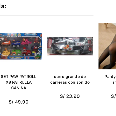
ía:
SET PAW PATROLL
carro grande de
Panty
X8 PATRULLA
carreras con sonido
i
CANINA
S/ 23.90
S
S/ 49.90