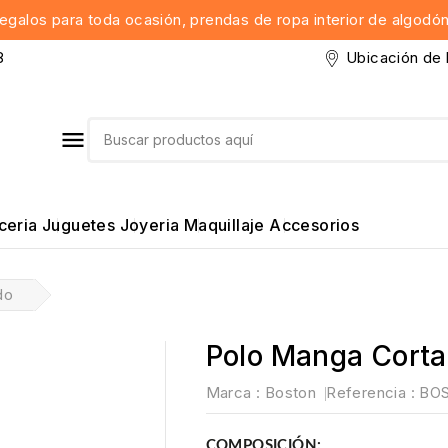
regalos para toda ocasión, prendas de ropa interior de algodó
Ubicación de 
8

ceria
Juguetes
Joyeria
Maquillaje
Accesorios
a interior caballeros
Ropa interior Damas
do
Polo Manga Corta
Marca :
Boston
Referencia
: B
COMPOSICIÓN: